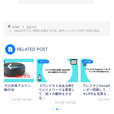
HOME
設定方法
Alexaのサブスク勧誘を回避する方法｜音声ショッピングOFFで誤加入防止
RELATED POST
方法
設定方法
便利機能
レクサの共有アカウン
【アレクサ２台ある時】
アレクサとGoogle
の削除方法
ウェイクワードを変更し
ンダー同期して、ア
て、別々の動作をさせ
サLIFEを充実さ...
る...
2021年12月18日
2022年10月
2022年11月29日