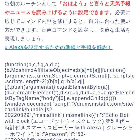
毎朝のルーチンとして
「おはよう」と言うと天気予報
やニュースを読み上げるように設定できます
。必要に
応じてコマンド内容を修正すると、自分に合った使い
方ができます。音声コマンドを設定し、快適な生活を
実現しましょう。
» Alexaを設定するための準備と手順を解説！
(function(b,c,f,g,a,d,e)
{b.MoshimoAffiliateObject=a;b[a]=b[a]||function()
{arguments.currentScript=c.currentScript||c.scripts[c
.scripts.length-2];(b[a].q=b[a].q||
[]).push(arguments)};c.getElementById(a)||
(d=c.createElement(f),d.src=g,d.id=a,e=c.getElemen
tsByTagName(“body”)[0],e.appendChild(d))})
(window,document,”script”,”//dn.msmstatic.com/site/
cardlink/bundle.js?
20220329″,”msmaflink”);msmaflink({“n”:”Echo Dot
with clock (エコードットウィズクロック) 第5世代 –
時計付きスマートスピーカー with Alexa｜グレーシャ
ーホワイト”,”b”:”Amazon”,”t”:”53-