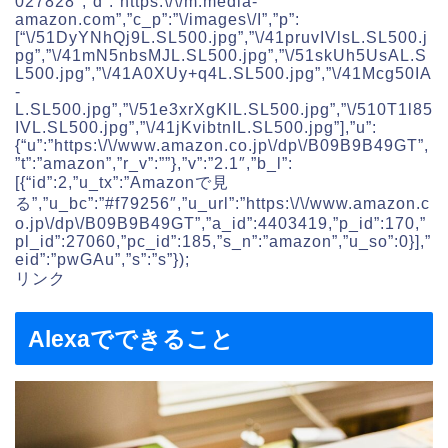
027828″,”d”:”https:\/\/m.media-
amazon.com”,”c_p”:”\/images\/I”,”p”:
[“\/51DyYNhQj9L.SL500.jpg”,”\/41pruvIVlsL.SL500.j
pg”,”\/41mN5nbsMJL.SL500.jpg”,”\/51skUh5UsAL.S
L500.jpg”,”\/41A0XUy+q4L.SL500.jpg”,”\/41Mcg50IA
-
L.SL500.jpg”,”\/51e3xrXgKlL.SL500.jpg”,”\/510T1l85
IVL.SL500.jpg”,”\/41jKvibtnIL.SL500.jpg”],”u”:
{“u”:”https:\/\/www.amazon.co.jp\/dp\/B09B9B49GT”,
”t”:”amazon”,”r_v”:””},”v”:”2.1″,”b_l”:
[{“id”:2,”u_tx”:”Amazonで見
る”,”u_bc”:”#f79256″,”u_url”:”https:\/\/www.amazon.c
o.jp\/dp\/B09B9B49GT”,”a_id”:4403419,”p_id”:170,”
pl_id”:27060,”pc_id”:185,”s_n”:”amazon”,”u_so”:0}],”
eid”:”pwGAu”,”s”:”s”});
リンク
Alexaでできること