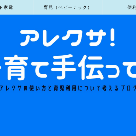
ト家電
育児（ベビーテック）
便