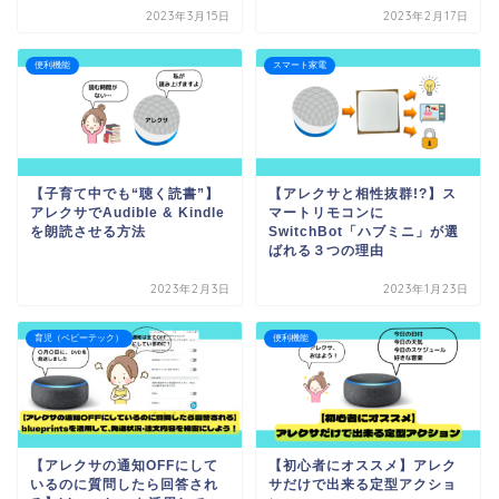
2023年3月15日
2023年2月17日
便利機能
スマート家電
【子育て中でも“聴く読書”】
【アレクサと相性抜群!?】ス
アレクサでAudible & Kindle
マートリモコンに
を朗読させる方法
SwitchBot「ハブミニ」が選
ばれる３つの理由
2023年2月3日
2023年1月23日
育児（ベビーテック）
便利機能
【アレクサの通知OFFにして
【初心者にオススメ】アレク
いるのに質問したら回答され
サだけで出来る定型アクショ