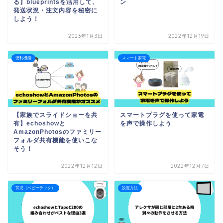
る】blueprintsを活用して、
ン
発送状況・注文内容を秘密に
しよう！
2023年1月3日
2022年12月19日
便利機能
スマート家電
【家族でスライドショーを共
スマートプラグを使って家電
有】echoshowと
を声で操作しよう
AmazonPhotosのファミリー
フォルダ共有機能を使いこな
そう！
2022年12月12日
2022年12月7日
育児（ベビーテック）
設定方法